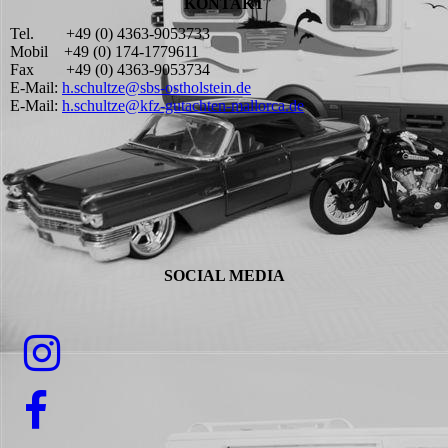
KONTAKT
Tel. +49 (0) 4363-9053733
Mobil +49 (0) 174-1779611
Fax +49 (0) 4363-9053734
E-Mail:
h.schultze@sbs-ostholstein.de
E-Mail:
h.schultze@kfz-gutachten-mallorca.de
SOCIAL MEDIA