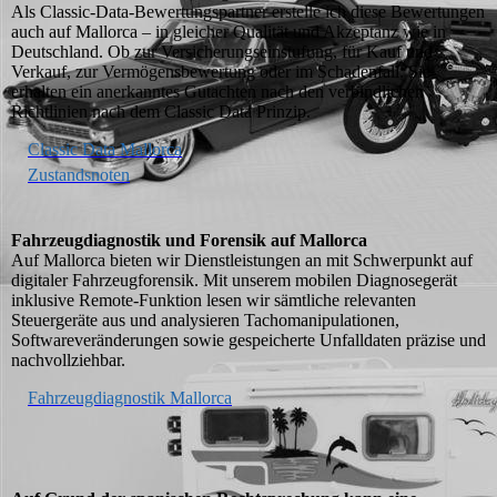
Als Classic-Data-Bewertungspartner erstelle ich diese Bewertungen
auch auf Mallorca – in gleicher Qualität und Akzeptanz wie in
Deutschland. Ob zur Versicherungseinstufung, für Kauf und
Verkauf, zur Vermögensbewertung oder im Schadenfall: Sie
erhalten ein anerkanntes Gutachten nach den verbindlichen
Richtlinien nach dem Classic Data Prinzip.
Classic Data Mallorca
Zustandsnoten
Fahrzeugdiagnostik und Forensik auf Mallorca
Auf Mallorca bieten wir Dienstleistungen an mit Schwerpunkt auf
digitaler Fahrzeugforensik. Mit unserem mobilen Diagnosegerät
inklusive Remote-Funktion lesen wir sämtliche relevanten
Steuergeräte aus und analysieren Tachomanipulationen,
Softwareveränderungen sowie gespeicherte Unfalldaten präzise und
nachvollziehbar.
Fahrzeugdiagnostik Mallorca