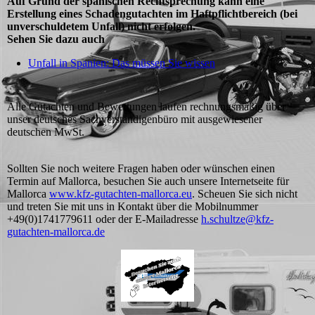
Auf Grund der spanischen Rechtsprechung kann eine
Erstellung eines Schadengutachten im Haftpflichtbereich (bei
unverschuldetem Unfall) nicht erfolgen.
Sehen Sie dazu auch
Unfall in Spanien: Das müssen Sie wissen
Alle Gutachten und Bewertungen laufen rechnungsmäßig über
unser deutsches Sachverständigenbüro mit ausgewiesener
deutschen MwSt.
Sollten Sie noch weitere Fragen haben oder wünschen einen
Termin auf Mallorca, besuchen Sie auch unsere Internetseite für
Mallorca
www.kfz-gutachten-mallorca.eu
. Scheuen Sie sich nicht
und treten Sie mit uns in Kontakt über die Mobilnummer
+49(0)1741779611 oder der E-Mailadresse
h.schultze@kfz-
gutachten-mallorca.de