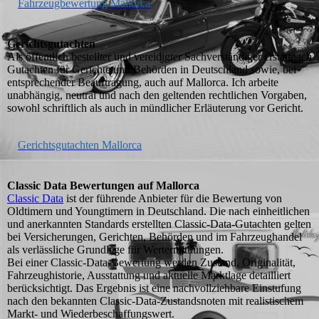
Fahrzeugbewertung Mallorca
Gerichtsgutachten
Als öffentlich bestellter und vereidigter Sachverständiger erstatte ich
Gutachten für Gerichte und Behörden in Deutschland sowie, bei
entsprechender Beauftragung, auch auf Mallorca. Ich arbeite
unabhängig, neutral und nach den geltenden rechtlichen Vorgaben,
sowohl schriftlich als auch in mündlicher Erläuterung vor Gericht.
Gerichtsgutachten Mallorca
Classic Data Bewertungen auf Mallorca
Classic Data
ist der führende Anbieter für die Bewertung von
Oldtimern und Youngtimern in Deutschland. Die nach einheitlichen
und anerkannten Standards erstellten Classic-Data-Gutachten gelten
bei Versicherungen, Gerichten, Behörden und im Fahrzeughandel
als verlässliche Grundlage für Wertermittlungen.
Bei einer Classic-Data-Bewertung werden Zustand, Originalität,
Fahrzeughistorie, Ausstattung und aktuelle Marktlage detailliert
berücksichtigt. Das Ergebnis ist eine nachvollziehbare Einstufung
nach den bekannten Classic-Data-Zustandsnoten mit realistischem
Markt- und Wiederbeschaffungswert.