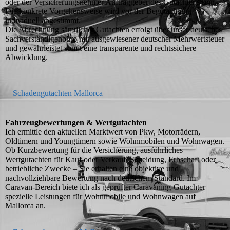
oder der Versicherungsnehmer Auftraggeber des Gutachtens sein.
Die konkrete Vorgehensweise wird vor der Begutachtung
individuell abgestimmt.
Die Abrechnung sämtlicher Gutachten erfolgt über unser deutsches
Sachverständigenbüro mit ausgewiesener deutscher Mehrwertsteuer
und gewährleistet somit eine transparente und rechtssichere
Abwicklung.
Schadengutachten Mallorca
Fahrzeugbewertungen & Wertgutachten
Ich ermittle den aktuellen Marktwert von Pkw, Motorrädern,
Oldtimern und Youngtimern sowie Wohnmobilen und Wohnwagen.
Ob Kurzbewertung für die Versicherung, ausführliches
Wertgutachten für Kauf oder Verkauf, Scheidung, Erbschaft oder
betriebliche Zwecke – Sie erhalten eine objektive und
nachvollziehbare Bewertung nach deutschem Standard. Im
Caravan-Bereich biete ich als geprüfter Caravaning-Gutachter
spezielle Leistungen für Wohnmobile und Wohnwagen auf
Mallorca an.