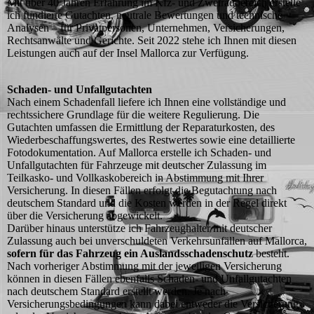
Mit über 40 Jahren Erfahrung im Kfz- und Zweiradbereich erstelle
ich fundierte Gutachten, neutrale Bewertungen und technische
Analysen – für Privatpersonen, Unternehmen, Versicherungen,
Rechtsanwälte und Gerichte. Seit 2022 stehe ich Ihnen mit diesen
Leistungen auch auf der Insel Mallorca zur Verfügung.
Schaden- und Unfallgutachten
Nach einem Schadenfall liefere ich Ihnen eine vollständige und
rechtssichere Grundlage für die weitere Regulierung. Die
Gutachten umfassen die Ermittlung der Reparaturkosten, des
Wiederbeschaffungswertes, des Restwertes sowie eine detaillierte
Fotodokumentation. Auf Mallorca erstelle ich Schaden- und
Unfallgutachten für Fahrzeuge mit deutscher Zulassung im
Teilkasko- und Vollkaskobereich in Abstimmung mit Ihrer
Versicherung. In diesen Fällen erfolgt die Begutachtung nach
deutschem Standard und die Kosten werden in der Regel direkt
über die Versicherung abgewickelt.
Darüber hinaus unterstütze ich Fahrzeughalter mit deutscher
Zulassung auch bei unverschuldeten Verkehrsunfällen auf Mallorca,
sofern für das Fahrzeug ein Auslandsschadenschutz
besteht.
Nach vorheriger Abstimmung mit der jeweiligen Versicherung
können in diesen Fällen ebenfalls Schaden- und Unfallgutachten
nach deutschem Standard erstellt werden. Je nach
Versicherungsbedingungen kann dabei entweder die Versicherung